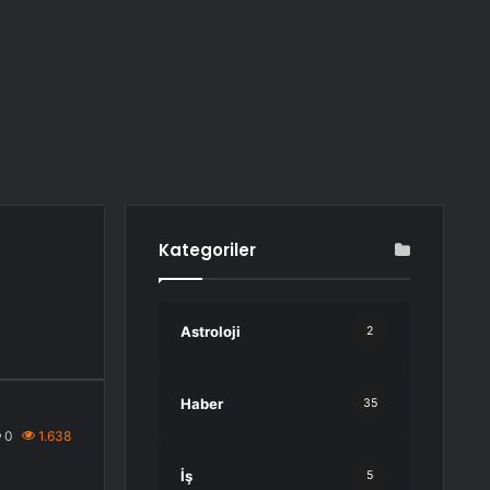
Kategoriler
Astroloji
2
Haber
35
0
1.638
İş
5