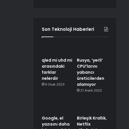
Son Teknoloji Haberleri
qled mi uhd mi
Rusya, ‘yerli’
arasındaki
CPU’larını
farklar
yabancı
nelerdir
üreticilerden
alamıyor
9 Ocak 2023
21 Aralık 2022
Google, el
Birleşik Krallık,
yazısını daha
Netflix