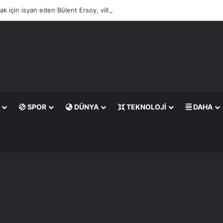
lacak için isyan eden Bülent Ersoy, villasına döner tezgahı kurdurdu
SPOR
DÜNYA
TEKNOLOJI
DAHA
rama
p