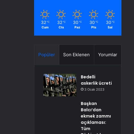
32
32
30
30
30
℃
℃
℃
℃
℃
Cum
Cts
Paz
Pts
Sal
Popüler
Son Eklenen
Yorumlar
Bedelli
askerlik ücreti
3 Ocak 2023
Başkan
Balcı’dan
ekmek zammı
açıklaması:
Tüm