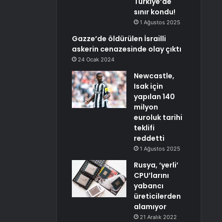
Türkiye’de
sınır kondu!
1 Ağustos 2025
Gazze’de öldürülen İsrailli
askerin cenazesinde olay çıktı
24 Ocak 2024
Newcastle,
Isak için
yapılan 140
milyon
euroluk tarihi
teklifi
reddetti
1 Ağustos 2025
Rusya, ‘yerli’
CPU’larını
yabancı
üreticilerden
alamıyor
21 Aralık 2022