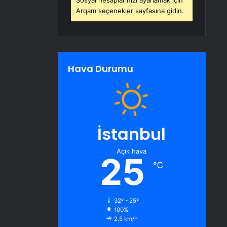
Sosyal hesaplarınızı ayarlamak için
Arqam seçenekler sayfasına gidin.
Hava Durumu
İstanbul
Açık hava
25
℃
32º - 25º
100%
2.5 km/h