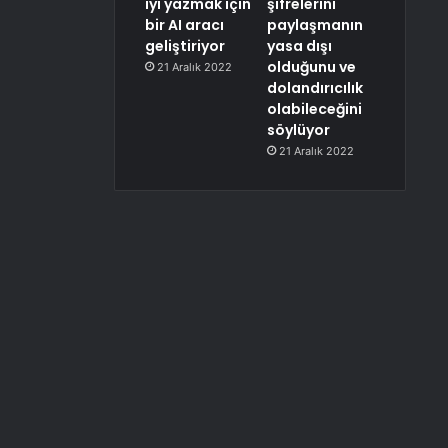
iyi yazmak için
şifrelerini
bir AI aracı
paylaşmanın
geliştiriyor
yasa dışı
olduğunu ve
21 Aralık 2022
dolandırıcılık
olabileceğini
söylüyor
21 Aralık 2022