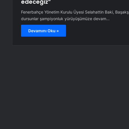
edeceğiz”
Fenerbahçe Yönetim Kurulu Üyesi Selahattin Baki, Başakşeh
dursunlar şampiyonluk yürüyüşümüze devam…
Devamını Oku »