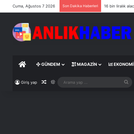
Cuma, Ağustos 7 2026
Son Dakika Haberleri
16 bin liralık a
ANASAYFA
GÜNDEM
MAGAZIN
EKONOMI
Rastgele Makale
Dış görünümü değiştir
A
Giriş yap
ya
...