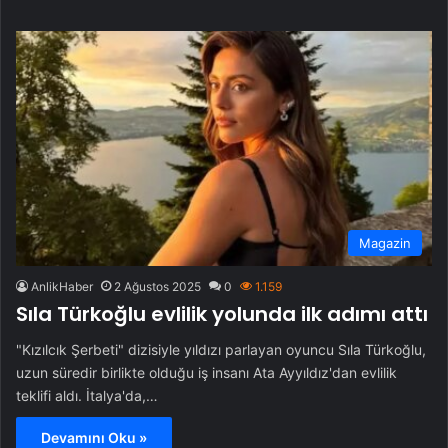
sit
esi
Magazin
AnlikHaber
2 Ağustos 2025
0
1.159
Sıla Türkoğlu evlilik yolunda ilk adımı attı
"Kızılcık Şerbeti" dizisiyle yıldızı parlayan oyuncu Sıla Türkoğlu,
uzun süredir birlikte olduğu iş insanı Ata Ayyıldız'dan evlilik
teklifi aldı. İtalya'da,…
Devamını Oku »