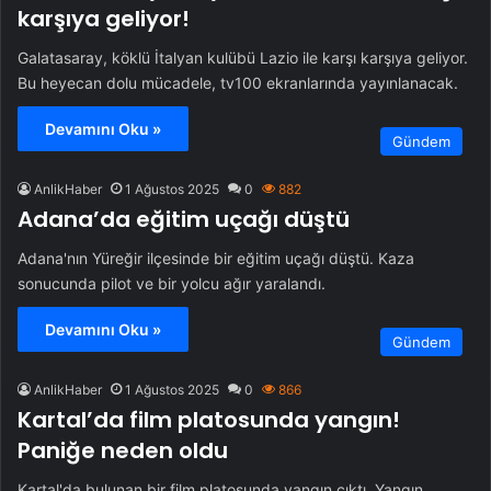
karşıya geliyor!
Galatasaray, köklü İtalyan kulübü Lazio ile karşı karşıya geliyor.
Bu heyecan dolu mücadele, tv100 ekranlarında yayınlanacak.
Devamını Oku »
Gündem
AnlikHaber
1 Ağustos 2025
0
882
Adana’da eğitim uçağı düştü
Adana'nın Yüreğir ilçesinde bir eğitim uçağı düştü. Kaza
sonucunda pilot ve bir yolcu ağır yaralandı.
Devamını Oku »
Gündem
AnlikHaber
1 Ağustos 2025
0
866
Kartal’da film platosunda yangın!
Paniğe neden oldu
Kartal'da bulunan bir film platosunda yangın çıktı. Yangın,