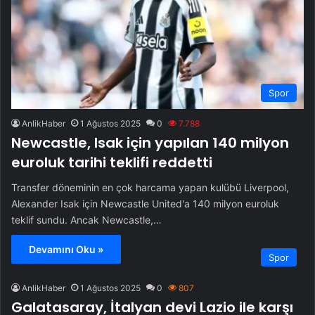
Spor
AnlikHaber
1 Ağustos 2025
0
7.788
Newcastle, Isak için yapılan 140 milyon
euroluk tarihi teklifi reddetti
Transfer döneminin en çok harcama yapan kulübü Liverpool,
Alexander Isak için Newcastle United'a 140 milyon euroluk
teklif sundu. Ancak Newcastle,…
Devamını Oku »
Spor
AnlikHaber
1 Ağustos 2025
0
807
Galatasaray, İtalyan devi Lazio ile karşı