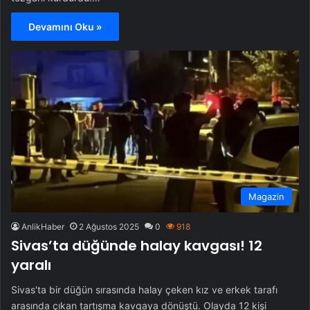
Devamını Oku »
Magazin
AnlikHaber
2 Ağustos 2025
0
918
Sivas’ta düğünde halay kavgası! 12
yaralı
Sivas'ta bir düğün sırasında halay çeken kız ve erkek tarafı
arasında çıkan tartışma kavgaya dönüştü. Olayda 12 kişi