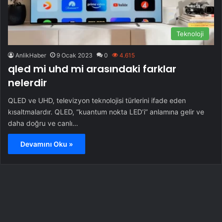
Teknoloji
AnlikHaber
9 Ocak 2023
0
4.615
qled mi uhd mi arasındaki farklar
nelerdir
QLED ve UHD, televizyon teknolojisi türlerini ifade eden
kısaltmalardır. QLED, “kuantum nokta LED’i” anlamına gelir ve
daha doğru ve canlı…
Devamını Oku »