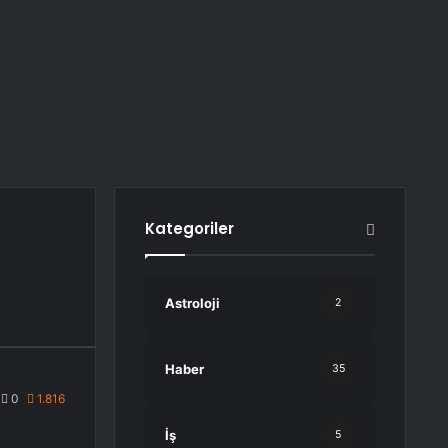
Kategoriler
Astroloji
2
Haber
35
0
1.816
İş
5