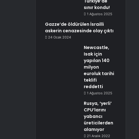
Türkiye’de
sınır kondu!
1 Ağustos 2025
Gazze’de öldürülen İsrailli
askerin cenazesinde olay çıktı
24 Ocak 2024
Newcastle,
Isak için
yapılan 140
milyon
euroluk tarihi
teklifi
reddetti
1 Ağustos 2025
Rusya, ‘yerli’
CPU’larını
yabancı
üreticilerden
alamıyor
21 Aralık 2022