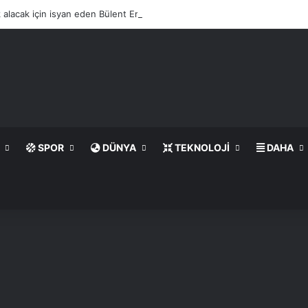
lık alacak için isyan eden Bülent Ersoy, villasına döner tezgahı kurdurdu
SPOR
DÜNYA
TEKNOLOJI
DAHA
ama