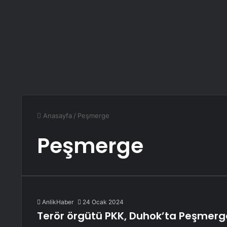
Anasayfa
/
Peşmerge
Peşmerge
AnlikHaber
24 Ocak 2024
Terör örgütü PKK, Duhok’ta Peşmerge