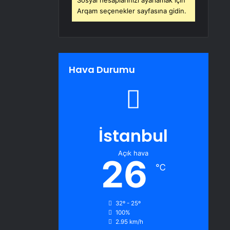
Sosyal hesaplarınızı ayarlamak için
Arqam seçenekler sayfasına gidin.
Hava Durumu
İstanbul
Açık hava
26
℃
32º - 25º
100%
2.95 km/h