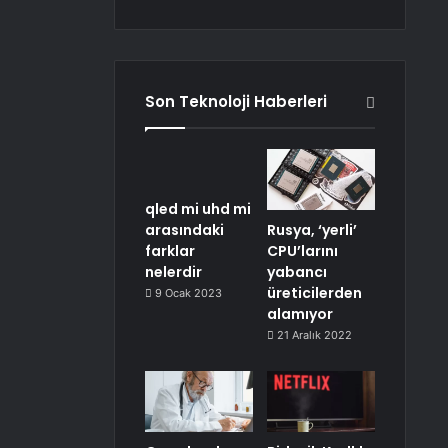
Son Teknoloji Haberleri
qled mi uhd mi
arasındaki
Rusya, ‘yerli’
farklar
CPU’larını
nelerdir
yabancı
üreticilerden
9 Ocak 2023
alamıyor
21 Aralık 2022