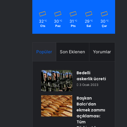
32
30
31
29
30
℃
℃
℃
℃
℃
Cts
Paz
Pts
Sal
Çar
Popüler
Son Eklenen
Yorumlar
Bedelli
askerlik ücreti
3 Ocak 2023
Başkan
Balcı’dan
ekmek zammı
açıklaması:
Tüm