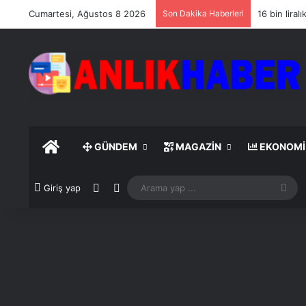
Cumartesi, Ağustos 8 2026
Son Dakika Haberleri
16 bin lira
ANASAYFA
GÜNDEM
MAGAZIN
EKONOMI
Rastgele Makale
Dış görünümü değiştir
Ar
Giriş yap
yap
...