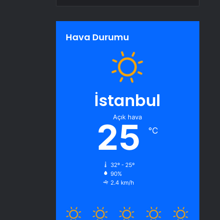
Hava Durumu
İstanbul
Açık hava
25
℃
32º - 25º
90%
2.4 km/h