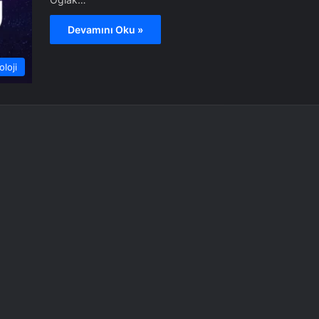
Devamını Oku »
oloji