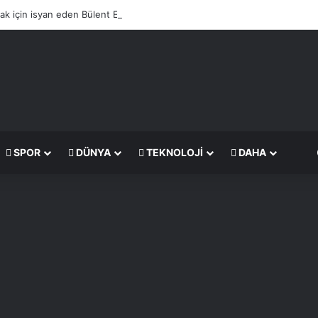
lacak için isyan eden Bülent Ersoy, villasına döner tezgahı kurdurdu
SPOR
DÜNYA
TEKNOLOJI
DAHA