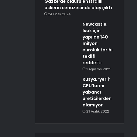
Gazze’de öldürülen İsrailli
askerin cenazesinde olay çıktı
24 Ocak 2024
Newcastle,
Isak için
yapılan 140
milyon
euroluk tarihi
teklifi
reddetti
1 Ağustos 2025
Rusya, ‘yerli’
CPU’larını
yabancı
üreticilerden
alamıyor
21 Aralık 2022