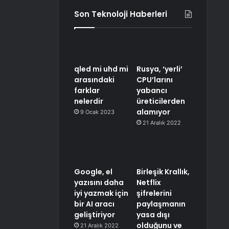
Son Teknoloji Haberleri
qled mi uhd mi
Rusya, ‘yerli’
arasındaki
CPU’larını
farklar
yabancı
nelerdir
üreticilerden
alamıyor
9 Ocak 2023
21 Aralık 2022
Google, el
Birleşik Krallık,
yazısını daha
Netflix
iyi yazmak için
şifrelerini
bir AI aracı
paylaşmanın
geliştiriyor
yasa dışı
olduğunu ve
21 Aralık 2022