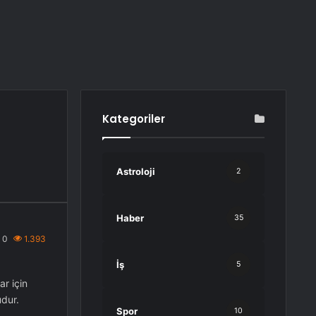
Kategoriler
Astroloji
2
Haber
35
0
1.393
İş
5
ar için
udur.
Spor
10