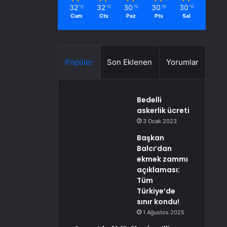
32
32
30
30
30
℃
℃
℃
℃
℃
Cum
Cts
Paz
Pts
Sal
Popüler
Son Eklenen
Yorumlar
Bedelli
askerlik ücreti
3 Ocak 2023
Başkan
Balcı’dan
ekmek zammı
açıklaması:
Tüm
Türkiye’de
sınır kondu!
1 Ağustos 2025