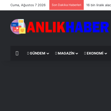
Cuma, Ağustos 7 2026
Son Dakika Haberleri
16 bin liralık a
ANASAYFA
GÜNDEM
MAGAZIN
EKONOMI