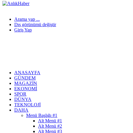
Arama yap ...
Dış görünümü değiştir
Giriş Yap
ANASAYFA
GÜNDEM
MAGAZIN
EKONOMI
SPOR
DÜNYA
TEKNOLOJI
DAHA
Menü Başlığı #1
Alt Menü #1
Alt Menü #2
Alt Menü #3