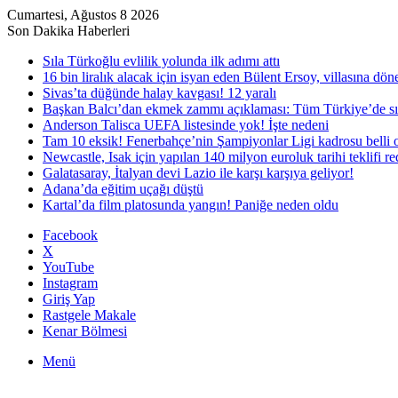
Cumartesi, Ağustos 8 2026
Son Dakika Haberleri
Sıla Türkoğlu evlilik yolunda ilk adımı attı
16 bin liralık alacak için isyan eden Bülent Ersoy, villasına dö
Sivas’ta düğünde halay kavgası! 12 yaralı
Başkan Balcı’dan ekmek zammı açıklaması: Tüm Türkiye’de sı
Anderson Talisca UEFA listesinde yok! İşte nedeni
Tam 10 eksik! Fenerbahçe’nin Şampiyonlar Ligi kadrosu belli 
Newcastle, Isak için yapılan 140 milyon euroluk tarihi teklifi re
Galatasaray, İtalyan devi Lazio ile karşı karşıya geliyor!
Adana’da eğitim uçağı düştü
Kartal’da film platosunda yangın! Paniğe neden oldu
Facebook
X
YouTube
Instagram
Giriş Yap
Rastgele Makale
Kenar Bölmesi
Menü