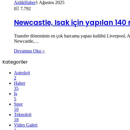
AnlikHaber
1 Ağustos 2025
0
7.792
Newcastle, Isak için yapılan 140 m
Transfer döneminin en çok harcama yapan kulübü Liverpool, Al
Newcastle,…
Devamını Oku »
Kategoriler
Astroloji
2
Haber
35
İş
5
Spor
10
Teknoloji
18
Video Galeri