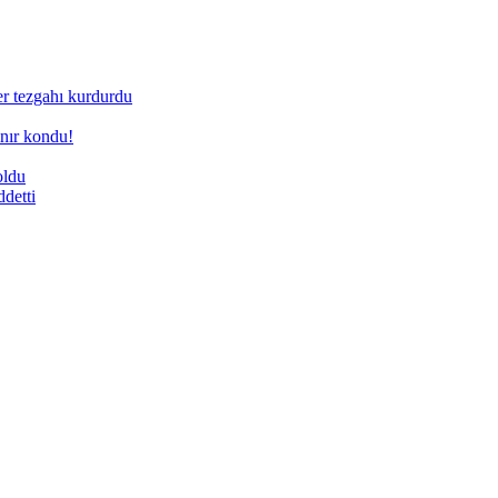
ner tezgahı kurdurdu
nır kondu!
oldu
ddetti