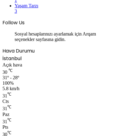
1
Yaşam Tarzı
3
Follow Us
Sosyal hesaplarınızı ayarlamak için Arqam
seçenekler sayfasına gidin.
Hava Durumu
İstanbul
Açık hava
℃
30
31º - 28º
100%
5.8 km/h
℃
31
Cts
℃
31
Paz
℃
31
Pts
℃
30