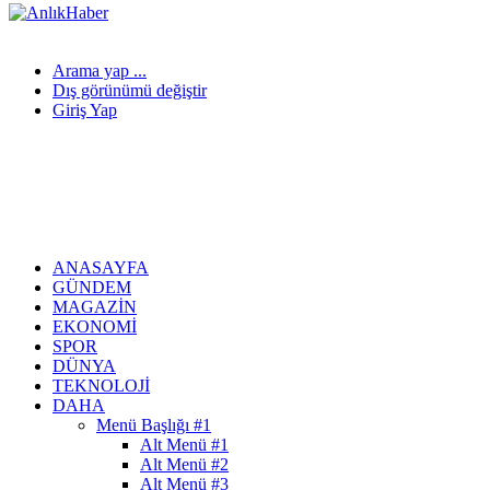
Arama yap ...
Dış görünümü değiştir
Giriş Yap
ANASAYFA
GÜNDEM
MAGAZIN
EKONOMI
SPOR
DÜNYA
TEKNOLOJI
DAHA
Menü Başlığı #1
Alt Menü #1
Alt Menü #2
Alt Menü #3