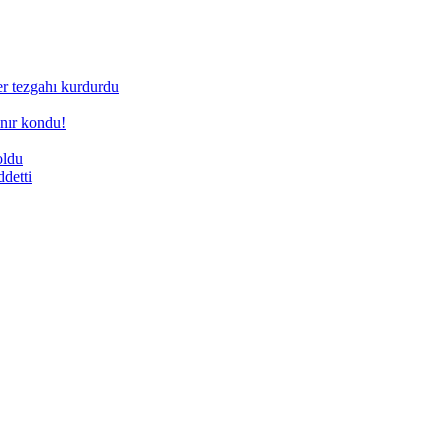
ner tezgahı kurdurdu
nır kondu!
oldu
ddetti