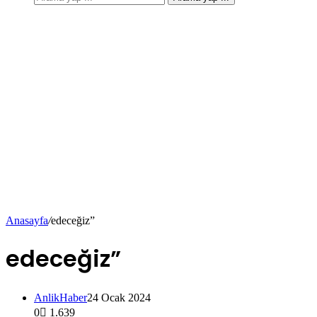
Anasayfa
/
edeceğiz”
edeceğiz”
AnlikHaber
24 Ocak 2024
0
1.639