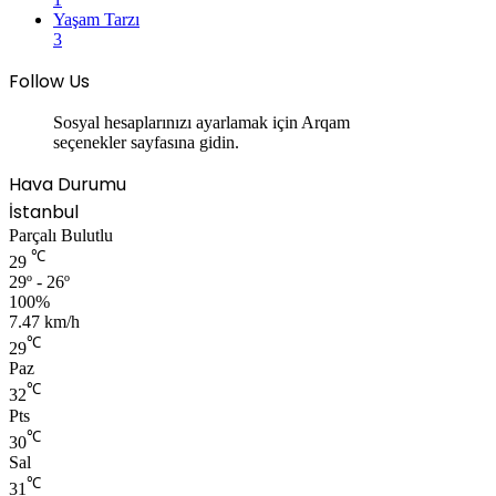
Yaşam Tarzı
3
Follow Us
Sosyal hesaplarınızı ayarlamak için Arqam
seçenekler sayfasına gidin.
Hava Durumu
İstanbul
Parçalı Bulutlu
℃
29
29º - 26º
100%
7.47 km/h
℃
29
Paz
℃
32
Pts
℃
30
Sal
℃
31