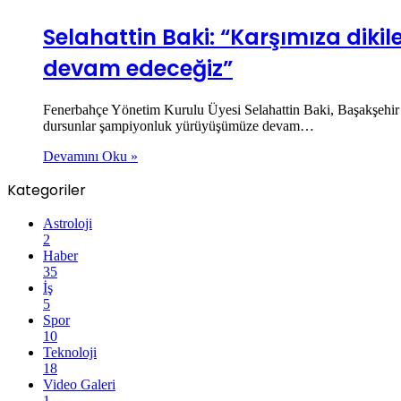
Selahattin Baki: “Karşımıza dik
devam edeceğiz”
Fenerbahçe Yönetim Kurulu Üyesi Selahattin Baki, Başakşehir m
dursunlar şampiyonluk yürüyüşümüze devam…
Devamını Oku »
Kategoriler
Astroloji
2
Haber
35
İş
5
Spor
10
Teknoloji
18
Video Galeri
1