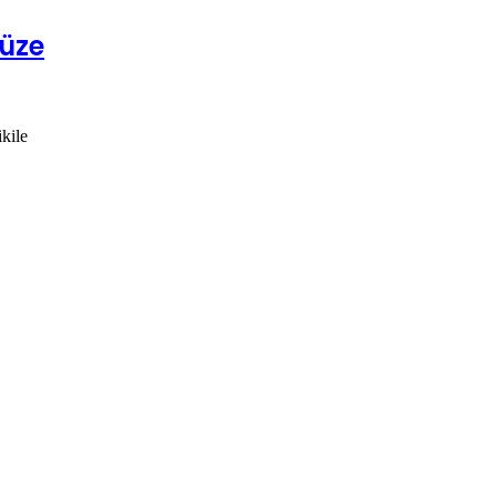
müze
kile