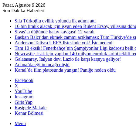
Pazar, Ağustos 9 2026
Son Dakika Haberleri
Sıla Türkoğlu evlilik yolunda ilk adımı attı
16 bin liralık alacak için isyan eden Bülent Ersoy, villasına dö
Sivas’ta düğünde halay kavgası! 12 yaralı
Başkan Balcı’dan ekmek zammı açıklaması: Tüm Türkiye’de sı
Anderson Talisca UEFA listesinde yok! İşte nedeni
Tam 10 eksik! Fenerbahçe’nin Şampiyonlar Ligi kadrosu belli 
Newcastle, Isak için yapılan 140 milyon euroluk tarihi teklifi re
Galatasaray, İtalyan devi Lazio ile karşı karşıya geliyor!
Adana’da eğitim uçağı düştü
Kartal’da film platosunda yangın! Paniğe neden oldu
Facebook
X
YouTube
Instagram
Giriş Yap
Rastgele Makale
Kenar Bölmesi
Menü