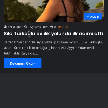
Magazin
AnlikHaber
2 Ağustos 2025
0
1.159
Sıla Türkoğlu evlilik yolunda ilk adımı attı
"Kızılcık Şerbeti" dizisiyle yıldızı parlayan oyuncu Sıla Türkoğlu,
uzun süredir birlikte olduğu iş insanı Ata Ayyıldız'dan evlilik
teklifi aldı. İtalya'da,…
Devamını Oku »