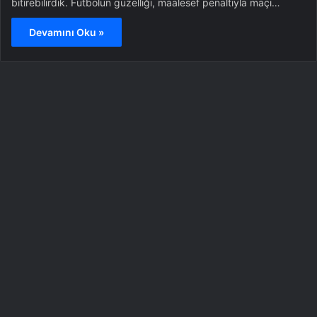
bitirebilirdik. Futbolun güzelliği, maalesef penaltıyla maçı…
Devamını Oku »