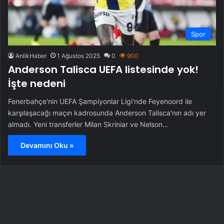
Spor
AnlikHaber
1 Ağustos 2025
0
900
Anderson Talisca UEFA listesinde yok!
İşte nedeni
Fenerbahçe'nin UEFA Şampiyonlar Ligi'nde Feyenoord ile
karşılaşacağı maçın kadrosunda Anderson Talisca'nın adı yer
almadı. Yeni transferler Milan Skriniar ve Nelson…
Devamını Oku »