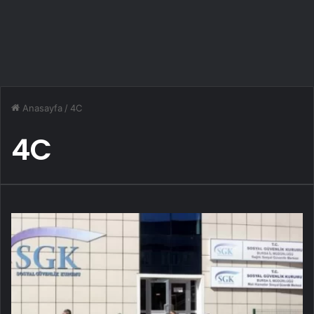
Anasayfa
/
4C
4C