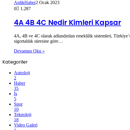
AnlikHaber
2 Ocak 2023
0
1.287
4A 4B 4C Nedir Kimleri Kapsar
4A, 4B ve 4C olarak adlandırılan emeklilik sistemleri, Türkiye’d
sigortalılık süresine göre…
Devamını Oku »
Kategoriler
Astroloji
2
Haber
35
İş
5
Spor
10
Teknoloji
18
Video Galeri