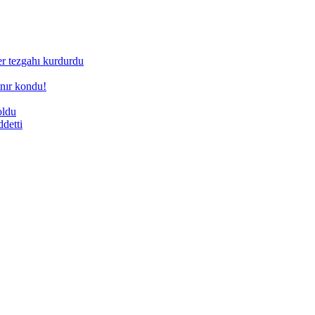
ner tezgahı kurdurdu
nır kondu!
oldu
ddetti