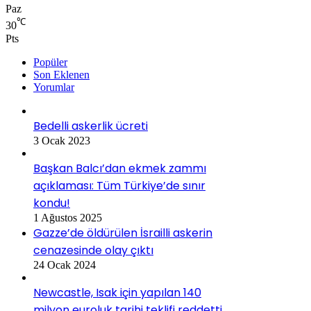
Paz
℃
30
Pts
Popüler
Son Eklenen
Yorumlar
Bedelli askerlik ücreti
3 Ocak 2023
Başkan Balcı’dan ekmek zammı
açıklaması: Tüm Türkiye’de sınır
kondu!
1 Ağustos 2025
Gazze’de öldürülen İsrailli askerin
cenazesinde olay çıktı
24 Ocak 2024
Newcastle, Isak için yapılan 140
milyon euroluk tarihi teklifi reddetti