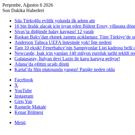
Perşembe, Ağustos 6 2026
Son Dakika Haberleri
Sıla Türkoğlu evlilik yolunda ilk adımı attı
16 bin liralık alacak için isyan eden Bülent Ersoy, villasına dö
Sivas’ta düğünde halay kavgası! 12 yaralı
Başkan Balcı’dan ekmek zammı açıklaması: Tüm Türkiye’de sı
Anderson Talisca UEFA listesinde yok! İşte nedeni
Tam 10 eksik! Fenerbahçe’nin Şampiyonlar Ligi kadrosu belli 
Newcastle, Isak için yapılan 140 milyon euroluk tarihi teklifi re
Galatasaray, İtalyan devi Lazio ile karşı karşıya geliyor!
Adana’da eğitim uçağı düştü
Kartal’da film platosunda yangın! Paniğe neden oldu
Facebook
X
YouTube
Instagram
Giriş Yap
Rastgele Makale
Kenar Bölmesi
Menü