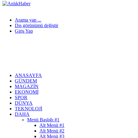
Arama yap ...
Dış görünümü değiştir
Giriş Yap
ANASAYFA
GÜNDEM
MAGAZIN
EKONOMI
SPOR
DÜNYA
TEKNOLOJI
DAHA
Menü Başlığı #1
Alt Menü #1
Alt Menü #2
Alt Menü #3