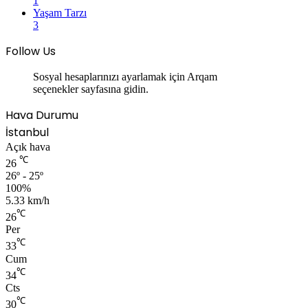
1
Yaşam Tarzı
3
Follow Us
Sosyal hesaplarınızı ayarlamak için Arqam
seçenekler sayfasına gidin.
Hava Durumu
İstanbul
Açık hava
℃
26
26º - 25º
100%
5.33 km/h
℃
26
Per
℃
33
Cum
℃
34
Cts
℃
30