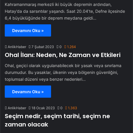
Kahramanmaraş merkezli iki büyük depremin ardından,
Hatay’da da sarsıntılar yaşandı. Saat 20.04’te, Defne ilçesinde
6,4 büyüklüğünde bir deprem meydana geldi…
Devamını Oku »
AnlikHaber
7 Şubat 2023
0
1.264
Ohal İlanı: Neden, Ne Zaman ve Etkileri
Ohal, geçici olarak uygulanabilecek bir yasak veya sınırlama
durumudur. Bu yasaklar, ülkenin veya bölgenin güvenliğini,
toplumsal düzeni veya benzer nedenleri…
Devamını Oku »
AnlikHaber
18 Ocak 2023
0
1.363
Seçim nedir, seçim tarihi, seçim ne
zaman olacak