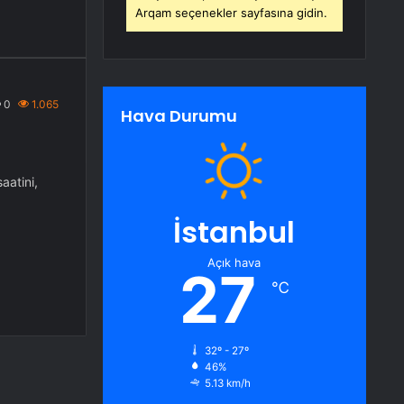
Arqam seçenekler sayfasına gidin.
0
1.065
Hava Durumu
aatini,
İstanbul
Açık hava
27
℃
32º - 27º
46%
5.13 km/h