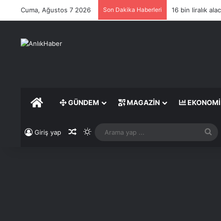
Cuma, Ağustos 7 2026
Son Dakika Haberleri
16 bin liralık a
ANASAYFA
GÜNDEM
MAGAZIN
EKONOMI
Rastgele Makale
Dış görünümü değiştir
A
Giriş yap
ya
...