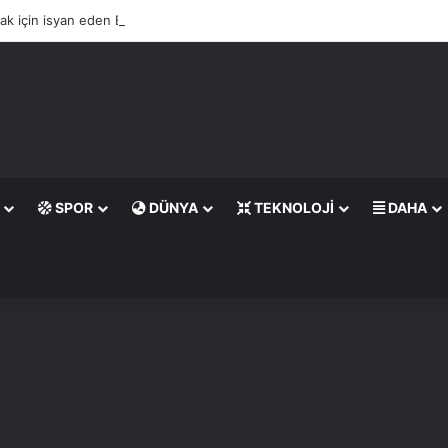
lacak için isyan eden Bülent Ersoy, villasına döner tezgahı kurdurdu
SPOR
DÜNYA
TEKNOLOJI
DAHA
rama
p