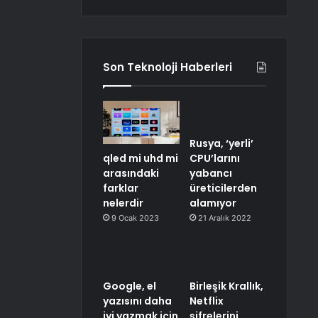
Son Teknoloji Haberleri
Rusya, ‘yerli’
CPU’larını
qled mi uhd mi
yabancı
arasındaki
üreticilerden
farklar
alamıyor
nelerdir
21 Aralık 2022
9 Ocak 2023
Google, el
Birleşik Krallık,
yazısını daha
Netflix
iyi yazmak için
şifrelerini