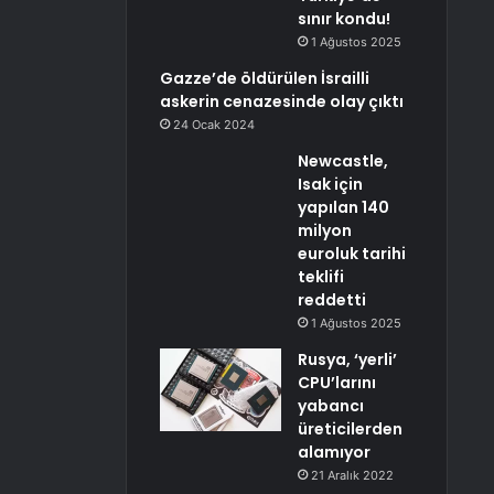
sınır kondu!
1 Ağustos 2025
Gazze’de öldürülen İsrailli
askerin cenazesinde olay çıktı
24 Ocak 2024
Newcastle,
Isak için
yapılan 140
milyon
euroluk tarihi
teklifi
reddetti
1 Ağustos 2025
Rusya, ‘yerli’
CPU’larını
yabancı
üreticilerden
alamıyor
21 Aralık 2022