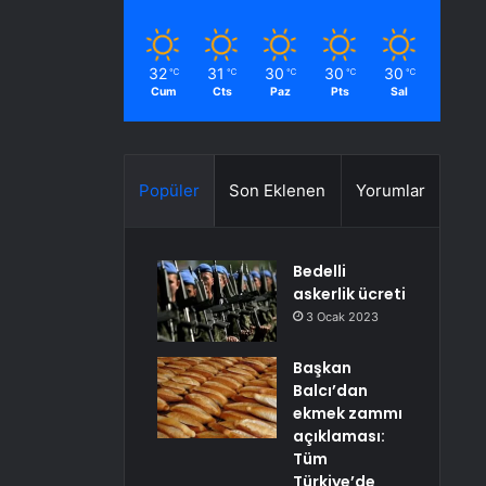
32
31
30
30
30
℃
℃
℃
℃
℃
Cum
Cts
Paz
Pts
Sal
Popüler
Son Eklenen
Yorumlar
Bedelli
askerlik ücreti
3 Ocak 2023
Başkan
Balcı’dan
ekmek zammı
açıklaması:
Tüm
Türkiye’de